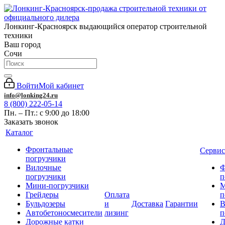
Лонкинг-Красноярск выдающийся оператор строительной
техники
Ваш город
Сочи
Войти
Мой кабинет
info@lonking24.ru
8 (800) 222-05-14
Пн. – Пт.: с 9:00 до 18:00
Заказать звонок
Каталог
Фронтальные
Сервис
погрузчики
Вилочные
Ф
погрузчики
п
Мини-погрузчики
М
Грейдеры
Оплата
п
Бульдозеры
и
Доставка
Гарантии
В
Автобетоносмесители
лизинг
п
Дорожные катки
Д