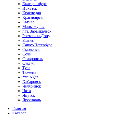
Екатеринбург
Иркутск
Краснодар
Красноярск
Кызыл
Маньчжурия
пгт. Забайкальск
Ростов-на-Дону
Рязань
Санкт-Петербург
Смоленск
Сочи
Ставрополь
Сургут
Тула
Тюмень
Улан-Удэ
Хабаровск
Челябинск
Чита
Якутск
Ярославль
Главная
Каталог