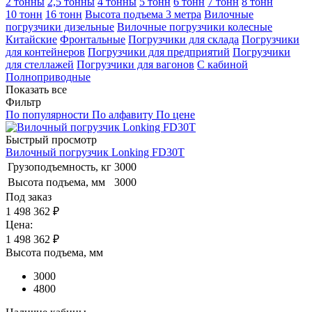
2 тонны
2,5 тонны
4 тонны
5 тонн
6 тонн
7 тонн
8 тонн
10 тонн
16 тонн
Высота подъема 3 метра
Вилочные
погрузчики дизельные
Вилочные погрузчики колесные
Китайские
Фронтальные
Погрузчики для склада
Погрузчики
для контейнеров
Погрузчики для предприятий
Погрузчики
для стеллажей
Погрузчики для вагонов
С кабиной
Полноприводные
Показать все
Фильтр
По популярности
По алфавиту
По цене
Быстрый просмотр
Вилочный погрузчик Lonking FD30T
Грузоподъемность, кг
3000
Высота подъема, мм
3000
Под заказ
1 498 362 ₽
Цена:
1 498 362
₽
Высота подъема, мм
3000
4800