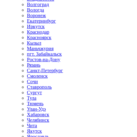
Волгоград
Вологда
Воронеж
Екатеринбург
Иркутск
Краснодар
Красноярск
Кызыл
Маньчжурия
пгт. Забайкальск
Ростов-на-Дону
Рязань
Санкт-Петербург
Смоленск
Сочи
Ставрополь
Сургут
Тула
Тюмень
Улан-Удэ
Хабаровск
Челябинск
Чита
Якутск
Ярославль