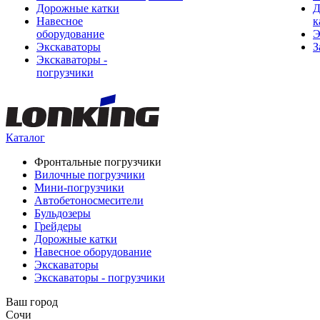
Дорожные катки
Д
Навесное
к
оборудование
Э
Экскаваторы
З
Экскаваторы -
погрузчики
Каталог
Фронтальные погрузчики
Вилочные погрузчики
Мини-погрузчики
Автобетоносмесители
Бульдозеры
Грейдеры
Дорожные катки
Навесное оборудование
Экскаваторы
Экскаваторы - погрузчики
Ваш город
Сочи