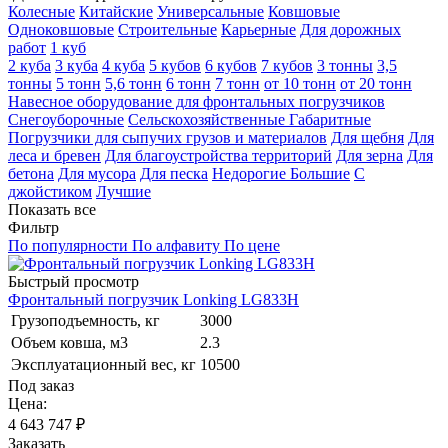
Колесные
Китайские
Универсальные
Ковшовые
Одноковшовые
Строительные
Карьерные
Для дорожных
работ
1 куб
2 куба
3 куба
4 куба
5 кубов
6 кубов
7 кубов
3 тонны
3,5
тонны
5 тонн
5,6 тонн
6 тонн
7 тонн
от 10 тонн
от 20 тонн
Навесное оборудование для фронтальных погрузчиков
Снегоуборочные
Сельскохозяйственные
Габаритные
Погрузчики для сыпучих грузов и материалов
Для щебня
Для
леса и бревен
Для благоустройства территорий
Для зерна
Для
бетона
Для мусора
Для песка
Недорогие
Большие
С
джойстиком
Лучшие
Показать все
Фильтр
По популярности
По алфавиту
По цене
Быстрый просмотр
Фронтальный погрузчик Lonking LG833H
Грузоподъемность, кг
3000
Объем ковша, м3
2.3
Эксплуатационный вес, кг
10500
Под заказ
Цена:
4 643 747
₽
Заказать