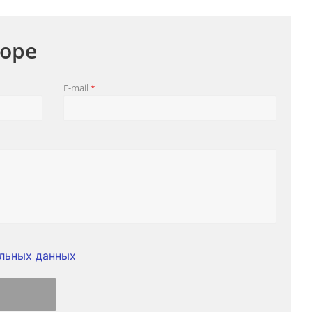
оре
E-mail
*
льных данных