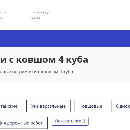
ийся
Ваш город
ки
Сочи
 с ковшом 4 куба
ьные погрузчики с ковшом 4 куба
итайские
Универсальные
Ковшовые
Одно
Показать все
Для дорожных работ