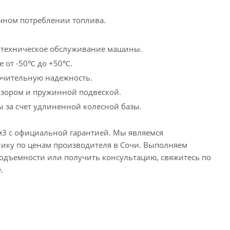
чном потреблении топлива.
а техническое обслуживание машины.
е от -50℃ до +50℃.
ючительную надежность.
бзором и пружинной подвеской.
ы за счет удлиненной колесной базы.
м3 с официальной гарантией. Мы являемся
нику по ценам производителя в Сочи. Выполняем
оподъемности или получить консультацию, свяжитесь по
.