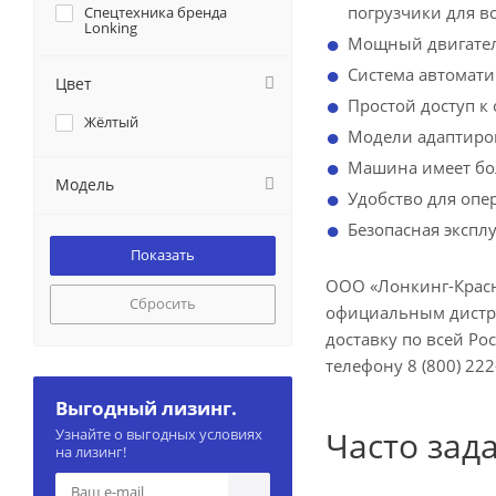
погрузчики для в
Спецтехника бренда
Lonking
Мощный двигател
Система автомати
Цвет
Простой доступ к
Жёлтый
Модели адаптиров
Машина имеет бол
Модель
Удобство для опе
Безопасная экспл
ООО «Лонкинг-Красн
Сбросить
официальным дистри
доставку по всей Ро
телефону 8 (800) 222
Выгодный лизинг.
Часто зад
Узнайте о выгодных условиях
на лизинг!