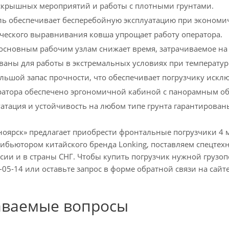
скрышных мероприятий и работы с плотными грунтами.
ь обеспечивает бесперебойную эксплуатацию при экономи
ческого выравнивания ковша упрощает работу оператора.
 основным рабочим узлам снижает время, затрачиваемое н
аны для работы в экстремальных условиях при температур
ьшой запас прочности, что обеспечивает погрузчику искл
ратора обеспечено эргономичной кабиной с панорамным о
уатация и устойчивость на любом типе грунта гарантирован
оярск» предлагает приобрести фронтальные погрузчики 4 
бьютором китайского бренда Lonking, поставляем спецтех
ссии и в страны СНГ. Чтобы купить погрузчик нужной груз
-05-14 или оставьте запрос в форме обратной связи на сайте
аваемые вопросы